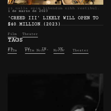
lectus volutpat mattis, lacinia tellus
vi nulla enim bibendum nibh vestibul.
1 de marzo de 2023
‘CREED III’ LIKELY WILL OPEN TO
$40 MILLION (2023)
Film
Theater
TAGS
FB.
TW.
IN.
VK.
Film
Film Noir
Movie
Theater