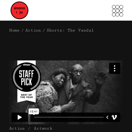
Home
Action
Shorts:
The Vandal
Action
Artwork