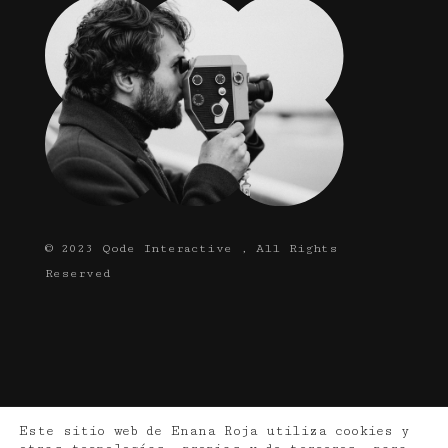
© 2023
Qode Interactive
, All Rights
Reserved
Este sitio web de Enana Roja utiliza cookies y