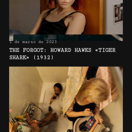
1 de marzo de 2023
THE FORGOT: HOWARD HAWKS «TIGER
SHARK» (1932)
A HISTORY OF THE
HIGHEST-GROSSING
Proin gravida nibh vel velit auctor
aliquet. Aenean sollicitudin, lorem
quis bibendum auctor, nisicon
adipiscing elit. In ut ullamcorper