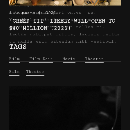
leo, eget euismod orci. Cum sociis
natoque magnis part ontes, na.
1 de marzo de 2023
Vestibulum ultricies aliquam
‘CREED III’ LIKELY WILL OPEN TO
convallis. Maecenas ut tellus mi.
$40 MILLION (2023)
lectus volutpat mattis, lacinia tellus
vi nulla enim bibendum nibh vestibul.
TAGS
Film
Film Noir
Movie
Theater
Film
Theater
FB.
TW.
IN.
VK.