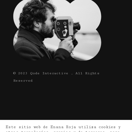
© 2023
Qode Interactive
, All Rights
Reserved
Este sitio web de Enana Roja utiliza cookies y