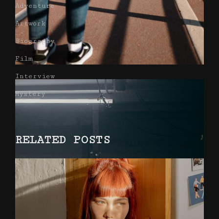
Adventure
Artwork
Biography
Film
Interview
Mystery
RELATED POSTS