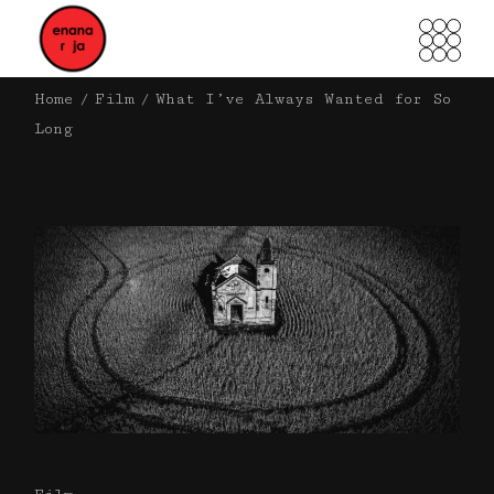
Home
Film
What I’ve Always Wanted for So
Long