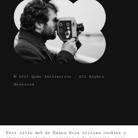
© 2023
Qode Interactive
, All Rights
Reserved
Este sitio web de Enana Roja utiliza cookies y