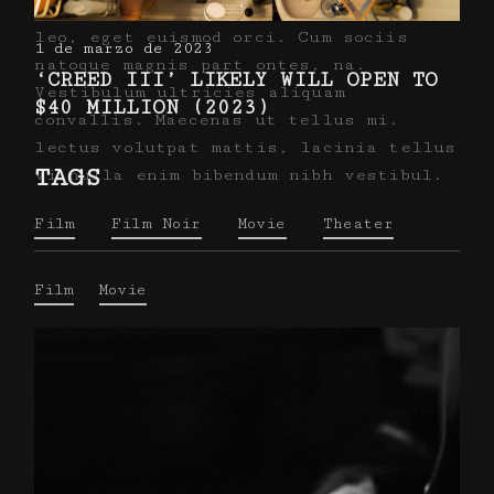
adipiscing elit. In ut ullamcorper
leo, eget euismod orci. Cum sociis
1 de marzo de 2023
natoque magnis part ontes, na.
‘CREED III’ LIKELY WILL OPEN TO
Vestibulum ultricies aliquam
$40 MILLION (2023)
convallis. Maecenas ut tellus mi.
lectus volutpat mattis, lacinia tellus
TAGS
vi nulla enim bibendum nibh vestibul.
Film
Film Noir
Movie
Theater
Film
Movie
FB.
TW.
IN.
VK.