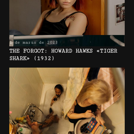
1 de marzo de 2023
THE FORGOT: HOWARD HAWKS «TIGER
SHARK» (1932)
A HISTORY OF THE
HIGHEST-GROSSING
Proin gravida nibh vel velit auctor
aliquet. Aenean sollicitudin, lorem
quis bibendum auctor, nisicon